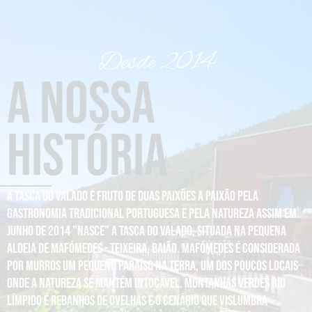
Desde 2014
A nossa
História
A Tasca do Valado é fruto de duas paixões A paixão pela
gastronomia tradicional portuguesa e pela natureza Assim em
Junho de 2014 "nasce" a Tasca do Valado, situada na pequena
aldeia de Mafómedes - Teixeira, Baião. Mafómedes é considerada
por murros um pequeno paraíso na terra, um dos poucos locais
onde a natureza se mantém intocável. Montanhas verdes rio
límpido e rebanhos de ovelhas é o cenário que vislumbra