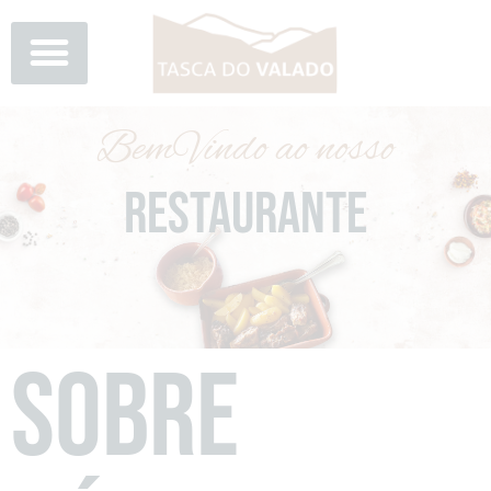
Skip
to
content
BemVindo ao nosso
RESTAURANTE
SOBRE