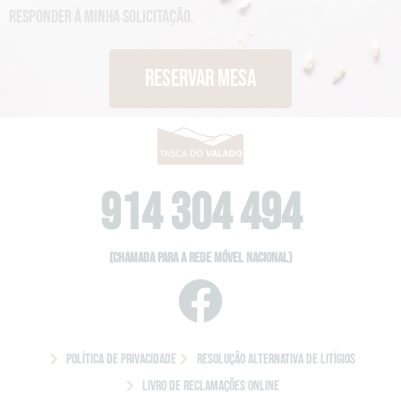
o
responder à minha solicitação.
a
a
ç
s
õ
Reservar Mesa
e
s
914 304 494
(Chamada para a rede móvel nacional)
Política de Privacidade
Resolução Alternativa de Litígios
Livro de Reclamações Online