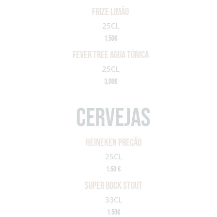
frize limão
25CL
1,50€
fever tree agua tónica
25CL
3,00€
cervejas
heineken preção
25CL
1.50 €
SUPER BOCK STOUT
33CL
1.50€