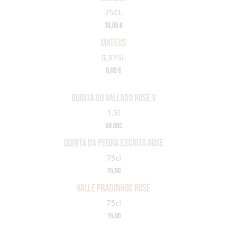
75CL
10,00 €
MATEUS
0,375L
6,00 €
quinta do vallado rose v
1.5l
69.00€
quinta da pedra escrita rose
75cl
15,00
VALLE PRADINHOS ROSÉ
75cl
15,00