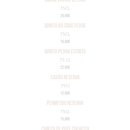
75CL
29,00€
QUINTA DO CRASTO DOC
75CL
16,00€
QUINTA PEDRA ESCRITA
75 CL
22.00€
cadão reserva
75Cl
12,00€
permitido reserva
75CL
15,00€
cabeça de pote colheita