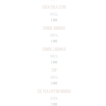
coca cola zero
35CL
2.00€
sumol ananas
30CL
2.00€
sumol laranja
30CL
2.00€
7up
30CL
2,00€
ice tea lipton manga
33CL
2.00€