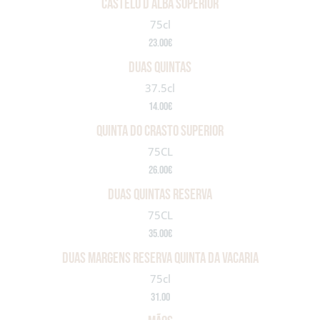
castelo d alba superior
75cl
23.00€
DUAS QUINTAS
37.5cl
14.00€
QUINTA DO CRASTO SUPERIOR
75CL
26.00€
DUAS QUINTAS RESERVA
75CL
35.00€
duas margens reserva quinta da vacaria
75cl
31.00