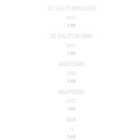
ice tea lipton pességo
33CL
2.00€
ice tea lipton limão
33CL
2.00€
agua pedras
75CL
3,00€
agua pedras
25CL
1,50€
agua
1L
2,00€