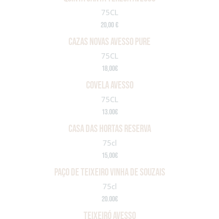
75CL
20,00 €
CAZAS NOVAS AVESSO PURE
75CL
18,00€
COVELA AVESSO
75CL
13.00€
casa das hortas reserva
75cl
15,00€
paço de teixeiro vinha de souzais
75cl
20.00€
Teixeiró avesso