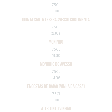
75CL
9.00€
Quinta santa teresa AVESSO curtimenta
75CL
20,00 €
MONINHO
75CL
10,50€
MONINHO DO AVESSO
75CL
14,00€
encostas de baião (vinha da casa)
75Cl
8.00€
AJTS TINTO VINHÃO