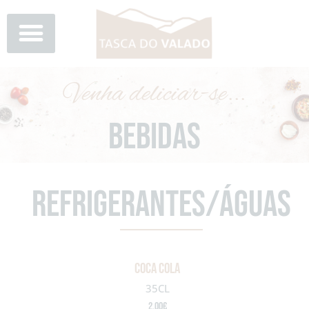
Skip
to
content
Venha deliciar-se...
BEBIDAS
Refrigerantes/Águas
coca cola
35CL
2.00€