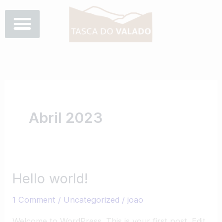
Skip
to
content
Abril 2023
Hello world!
Hello
world!
1 Comment
/
Uncategorized
/
joao
Welcome to WordPress. This is your first post. Edit