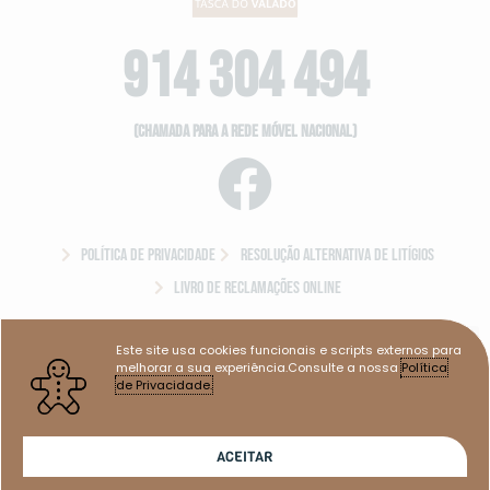
914 304 494
(Chamada para a rede móvel nacional)
Política de Privacidade
Resolução Alternativa de Litígios
Livro de Reclamações Online
Este site usa cookies funcionais e scripts externos para
melhorar a sua experiência.Consulte a nossa
Política
de Privacidade.
ACEITAR
COPYRIGHT © 2023 TASCA DO VALADO
DESENVOLVIDO #W3B